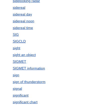
sidelooking radar
sidereal
sidereal day
sidereal noon
sidereal time
SIG
SIGCLD
sight
sight an object
SIGMET
SIGMET information
sign
sign of thunderstorm
signal
significant
significant chart