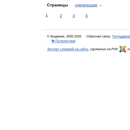
Страницы
следующая
→
1
2
3
4
© Академик, 2000-2026
Обратная связь:
Техподдерж
👣 Путешествия
Экспорт словарей на сайты
, сделанные на PHP,
Jo