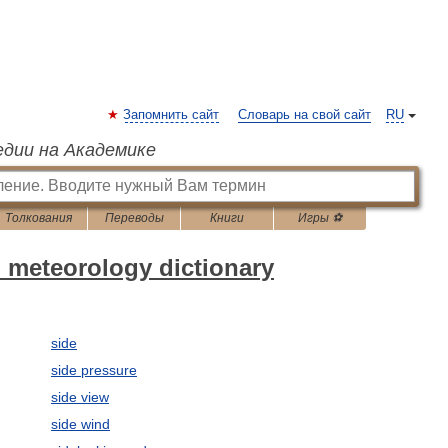
Запомнить сайт
Словарь на свой сайт
RU
едии на Академике
Толкования
Переводы
Книги
Игры ⚽
 meteorology dictionary
side
side pressure
side view
side wind