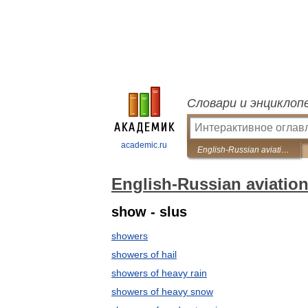
Словари и энциклоп
academic.ru
English-Russian aviation meteorology dictionary
English-Russian aviation
show - slus
showers
showers of hail
showers of heavy rain
showers of heavy snow