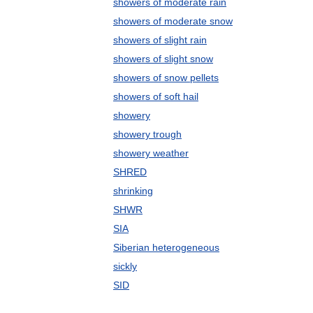
showers of moderate rain
showers of moderate snow
showers of slight rain
showers of slight snow
showers of snow pellets
showers of soft hail
showery
showery trough
showery weather
SHRED
shrinking
SHWR
SIA
Siberian heterogeneous
sickly
SID