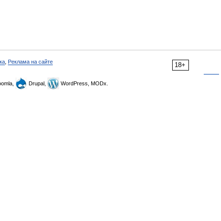
ка
,
Реклама на сайте
18+
omla,
Drupal,
WordPress, MODx.